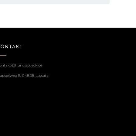
KONTAKT
ontakt@hundsstueck.de
appelweg 5, 04808 Lossatal