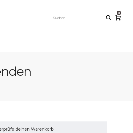
0
senden
berprüfe deinen
Warenkorb
.